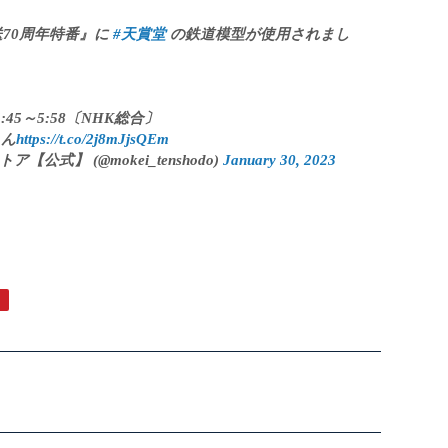
送70周年特番』に
#天賞堂
の鉄道模型が使用されまし
:45～5:58〔NHK総合〕
ん
https://t.co/2j8mJjsQEm
式】 (@mokei_tenshodo)
January 30, 2023
Pinterest
で
ピ
ン
す
る