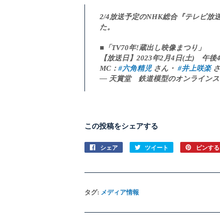
2/4放送予定のNHK総合『テレビ放
た。
■「TV70年!蔵出し映像まつり」
【放送日】2023年2月4日(土) 午後4
MC：
#六角精児
さん・
#井上咲楽
さ
— 天賞堂 鉄道模型のオンラインストア【公
この投稿をシェアする
シェア
Facebook
ツイート
Twitter
ピンする
で
に
シ
投
ェ
稿
ア
す
タグ:
メディア情報
す
る
る