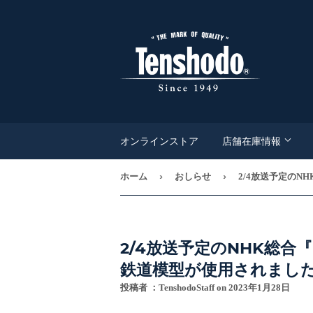
オンラインストア
店舗在庫情報
›
›
ホーム
おしらせ
2/4放送予定の
2/4放送予定のNHK総合
鉄道模型が使用されまし
投稿者 ：
TenshodoStaff
on
2023年1月28日