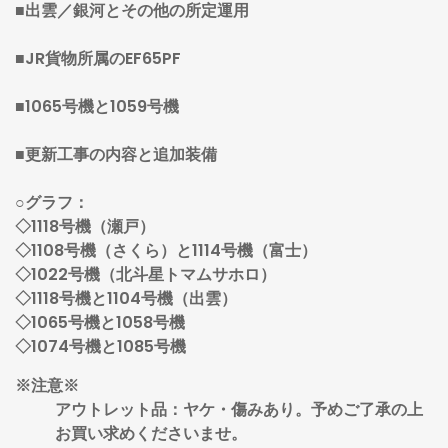
■出雲／銀河とその他の所定運用
■JR貨物所属のEF65PF
■1065号機と1059号機
■更新工事の内容と追加装備
○グラフ：
◇1118号機（瀬戸）
◇1108号機（さくら）と1114号機（富士）
◇1022号機（北斗星トマムサホロ）
◇1118号機と1104号機（出雲）
◇1065号機と1058号機
◇1074号機と1085号機
※注意※
アウトレット品：ヤケ・傷みあり。予めご了承の上
お買い求めくださいませ。