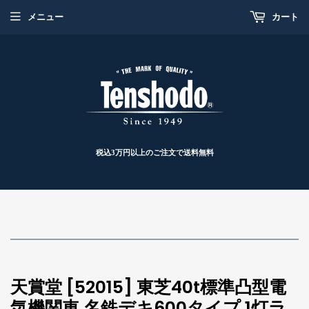
メニュー
カート
税込3万円以上のご注文で送料無料
天賞堂 [52015] 東芝40t標準凸型電
気機関車 名鉄デキ600タイプ 1灯ラ