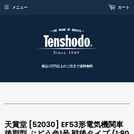
メニュー
カート
税込3万円以上のご注文で送料無料
天賞堂 [52030] EF53形電気機関車
後期型 ぶどう色1号 戦後タイプ (1:80