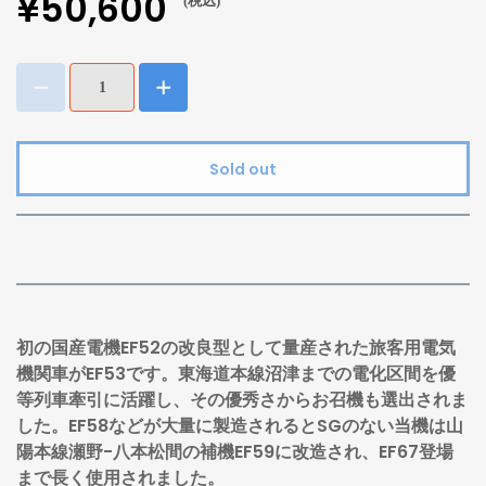
¥50,600
(税込)
Sold out
初の国産電機EF52の改良型として量産された旅客用電気
機関車がEF53です。東海道本線沼津までの電化区間を優
等列車牽引に活躍し、その優秀さからお召機も選出されま
した。EF58などが大量に製造されるとSGのない当機は山
陽本線瀬野-八本松間の補機EF59に改造され、EF67登場
まで長く使用されました。