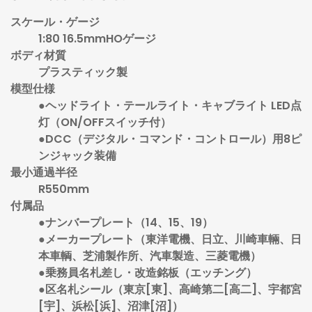
スケール・ゲージ
1:80 16.5mmHOゲージ
ボディ材質
プラスティック製
模型仕様
●ヘッドライト・テールライト・キャブライト LED点
灯（ON/OFFスイッチ付）
●DCC（デジタル・コマンド・コントロール）用8ピ
ンジャック装備
最小通過半径
R550mm
付属品
●ナンバープレート（14、15、19）
●メーカープレート（東洋電機、日立、川崎車輛、日
本車輌、芝浦製作所、汽車製造、三菱電機）
●乗務員名札差し・改造銘板（エッチング）
●区名札シール（東京[東]、高崎第二[高二]、宇都宮
[宇]、浜松[浜]、沼津[沼]）