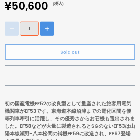
¥50,600
(税込)
Sold out
初の国産電機EF52の改良型として量産された旅客用電気
機関車がEF53です。東海道本線沼津までの電化区間を優
等列車牽引に活躍し、その優秀さからお召機も選出されま
した。EF58などが大量に製造されるとSGのないEF53は山
陽本線瀬野-八本松間の補機EF59に改造され、EF67登場