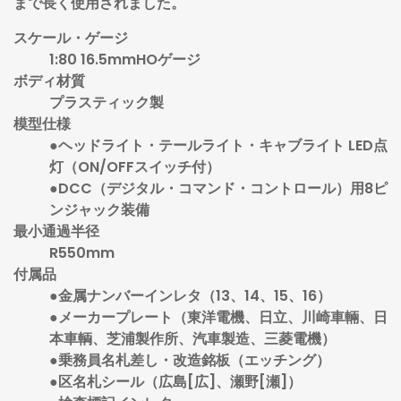
まで長く使用されました。
スケール・ゲージ
1:80 16.5mmHOゲージ
ボディ材質
プラスティック製
模型仕様
●ヘッドライト・テールライト・キャブライト LED点
灯（ON/OFFスイッチ付）
●DCC（デジタル・コマンド・コントロール）用8ピ
ンジャック装備
最小通過半径
R550mm
付属品
●金属ナンバーインレタ（13、14、15、16）
●メーカープレート（東洋電機、日立、川崎車輛、日
本車輌、芝浦製作所、汽車製造、三菱電機）
●乗務員名札差し・改造銘板（エッチング）
●区名札シール（広島[広]、瀬野[瀬]）