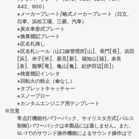
442、800）
●メーカープレート/略式メーカープレート（日立、
日車、浜松工場、三菱、汽車）
●炭水車形式プレート
●換算標記プレート
●区名札挿し
●区名札シール（山口線管理所[山]、長門[長]、浜田
[浜]、米子[米]、新見[新]、福知山[福]、奈良
[奈]、龍華[竜]、亀山[亀]、紀伊田辺[田]）
●検査標記インレタ
●回転火の粉止（傘なし）
●タブレットキャッチャー
●スノープロー
●カンタムエンジニア用テンプレート
※注意
常点灯機能付パワーパック、サイリスタ方式(パルス
制御)パワーパックは本製品には適しません。また、
SL-1でのサウンド操作機能によるサウンド操作はで