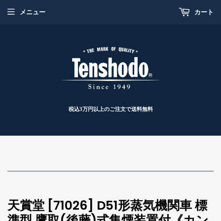
メニュー
カート
税込3万円以上のご注文で送料無料
天賞堂 [71026] D51形蒸気機関車 標
準型 鷹取(後藤)式集煙装置付《カン