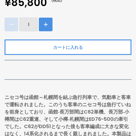
¥85,800
(税込)
カートに入れる
ニセコ号は函館～札幌間を結ぶ急行列車で、気動車と客車
で運転されました。このうち客車のニセコ号は急行ていね
を前身としており、函館‐長万部間はC62単機、長万部‐小
樽間はC62重連、そして小樽‐札幌間はED76-500の牽引
でした。C62がDD51となった後も客車編成に大きな変化
はなく、14系化されるまで長く親しまれました。本製品は