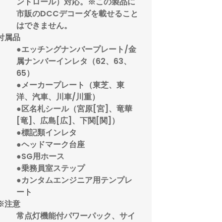
ントロール）対応。※この製品に
市販のDCCデコーダを載せること
はできません。
付属品
●エッチングナンバープレート/金
属ナンバーインレタ（62、63、
65）
●メーカープレート（東芝、東
洋、汽車、川車/川重）
●区名札シール（宮原[宮]、竜華
[竜]、広島[広]、下関[関]）
●標記類インレタ
●ヘッドマーク台座
●SG用ホース
●乗務員室ステップ
●カンタムエンジニア用テンプレ
ート
※注意
常点灯機能付パワーパック、サイ