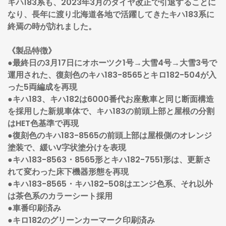
キハ183系も、2023年3月のダイヤ改正で引退することに
なり、長年に渡り北海道各地で活躍してきたキハ183系に
終焉の時が訪れました。
《製品特徴》
●最終日の3月17日にオホーツク1号→大雪4号→大雪3号で
運用された、復刻色のキハ183-8565とキロ182-504が入
った5両編成を再現
●キハ183、キハ182は6000番代お座敷車と同じ断面構造
を採用した新規車体で、キハ183の前頭上部と屋根の分割
はHET色基準で再現
●復刻色のキハ183-8565の前頭上部は屋根側のオレンジ
塗装で、緩いV字状塗分けを表現
●キハ183-8563・8565形とキハ182-7551形は、更新さ
れて変わった床下機器形態を再現
●キハ183-8565・キハ182-508はエンジ色系、それ以外
は茶色系のカラーシート採用
●車番印刷済み
●キロ182のグリーンカーマーク印刷済み