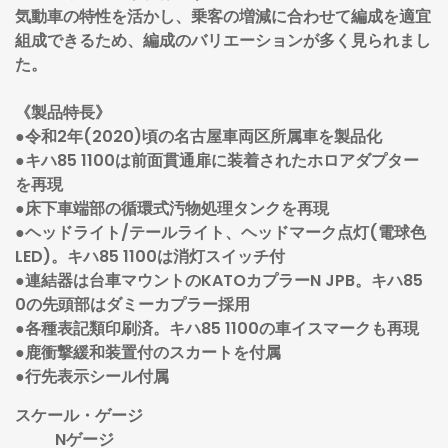
気動車の特性を活かし、乗客の増減に合わせて編成を適宜
組成できるため、編成のバリエーションが多く見られまし
た。
《製品特長》
●令和2年(2020)頃の名古屋車両区所属車を製品化
●キハ85 1100は前面貫通扉に装着されたホロアダプター
を再現
●床下車端部の循環式汚物処理タンクを再現
●ヘッドライト/テールライト、ヘッドマーク点灯(電球色
LED)。キハ85 1100は消灯スイッチ付
●連結器は台車マウントのKATOカプラーN JPB。キハ85
0の先頭部はダミーカプラー採用
●各種表記類印刷済。キハ85 1100の車イスマークも再現
●鹿衝撃緩和装置付のスカートを付属
●行先表示シール付属
スケール・ゲージ
Nゲージ