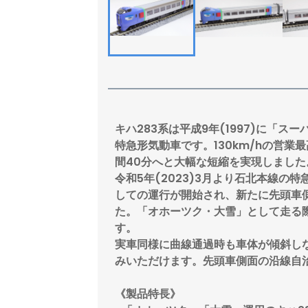
キハ283系は平成9年(1997)に「
特急形気動車です。130km/hの営業
間40分へと大幅な短縮を実現しました
令和5年(2023)3月より石北本線の
しての運行が開始され、新たに先頭車
た。「オホーツク・大雪」として走る
す。
実車同様に曲線通過時も車体が傾斜し
みいただけます。先頭車側面の沿線自
《製品特長》