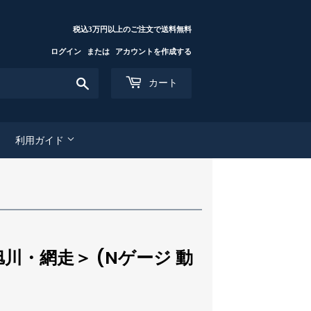
税込3万円以上のご注文で送料無料
ログイン
または
アカウントを作成する
検
カート
索
す
る
利用ガイド
旭川・網走＞ (Nゲージ 動