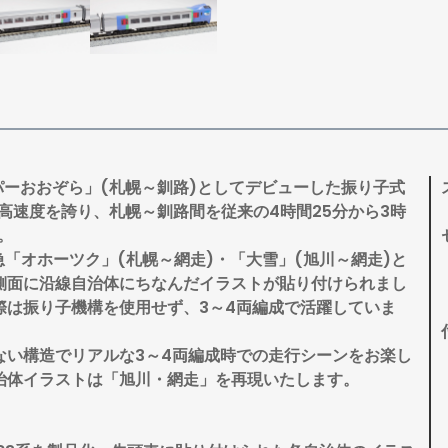
スーパーおおぞら」(札幌～釧路)としてデビューした振り子式
最高速度を誇り、札幌～釧路間を従来の4時間25分から3時
。
特急「オホーツク」(札幌～網走)・「大雪」(旭川～網走)と
側面に沿線自治体にちなんだイラストが貼り付けられまし
際は振り子機構を使用せず、3～4両編成で活躍していま
ない構造でリアルな3～4両編成時での走行シーンをお楽し
治体イラストは「旭川・網走」を再現いたします。