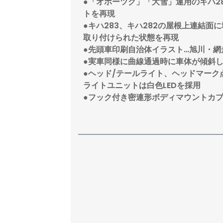
●「オホーツク」「大雪」運用のキハ2
トを再現
●キハ283、キハ282の屋根上連結
取り付けられた状態を再現
●先頭車印刷自治体イラスト…旭川・網
●実車同様に曲線通過時に車体が傾斜
●ヘッド/テールライト、ヘッドマーク
ライトユニットは白色LEDを採用
●フック付き密連形ボディマウントカ