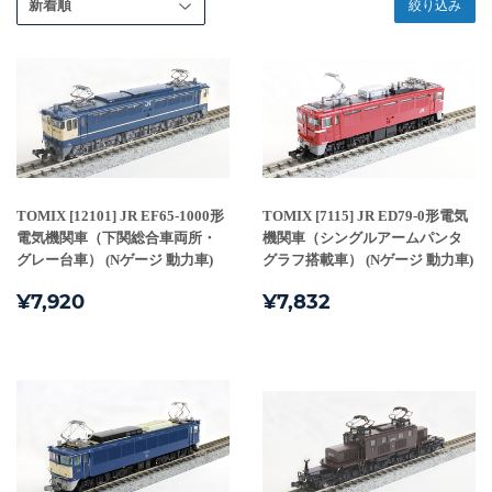
絞り込み
TOMIX [12101] JR EF65-1000形
TOMIX [7115] JR ED79-0形電気
電気機関車（下関総合車両所・
機関車（シングルアームパンタ
グレー台車） (Nゲージ 動力車)
グラフ搭載車） (Nゲージ 動力車)
通
¥7,920
通
¥7,832
¥7,920
¥7,832
常
常
価
価
格
格