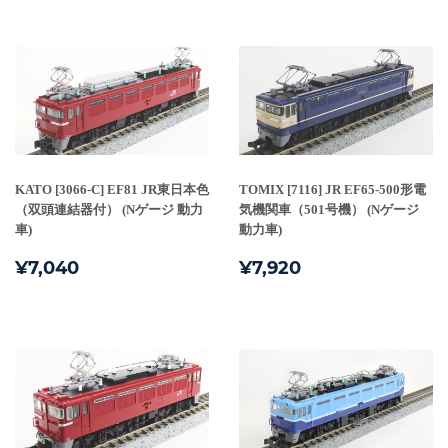
価
価
格
格
KATO [3066-C] EF81 JR東日本色
TOMIX [7116] JR EF65-500形電
（双頭連結器付） (Nゲージ 動力
気機関車（501号機） (Nゲージ
車)
動力車)
通
¥7,040
通
¥7,920
¥7,040
¥7,920
常
常
価
価
格
格