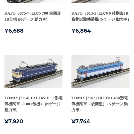
KATO [3075-7] ED75 700 前期形
KATO [3013-5] ED76 0 後期形JR
JR仕様 (Nゲージ 動力車)
貨物試験塗装機 (Nゲージ 動力車)
通
¥6,688
通
¥6,864
¥6,688
¥6,864
常
常
価
価
格
格
TOMIX [7114] JR EF65-1000形電
TOMIX [7162] JR EF81-450形電
気機関車（1001号機） (Nゲージ
気機関車（後期型） (Nゲージ 動
動力車)
力車)
通
¥7,920
通
¥7,744
¥7,920
¥7,744
常
常
価
価