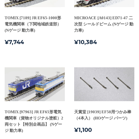
TOMIX [7189] JR EF65-1000形
MICROACE [A0143] ED71-47 二
電気機関車（下関地域鉄道部）
次型 シールドビーム (Nゲージ 動
(Nゲージ 動力車)
力車)
通
¥7,744
通
¥10,384
¥7,744
¥10,384
常
常
価
価
格
格
TOMIX [97963] JR EF65形電気
天賞堂 [19039] EF58用つかみ棒
機関車（貨物オリジナル塗粧）2
（4本入） (HOゲージ パーツ)
両セット【特別企画品】 (Nゲー
通
¥1,100
¥1,100
ジ 動力車)
常