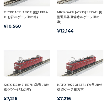
MICROACE [A0974] 国鉄 EF62-
MICROACE [A2233] EF13-11 横
11 お召 (Nゲージ 動力車)
型通風器 登場時 (Nゲージ 動力
車)
通
¥10,560
¥10,560
通
¥12,144
常
¥12,144
常
価
価
格
格
KATO [3080-2] ED78 1次形 JR仕
KATO [3079-2] EF71 1次形 JR仕
様 (Nゲージ 動力車)
様 (Nゲージ 動力車)
通
¥7,216
通
¥7,216
¥7,216
¥7,216
常
常