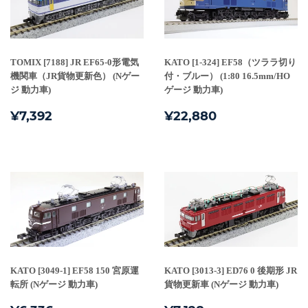
TOMIX [7188] JR EF65-0形電気
KATO [1-324] EF58（ツララ切り
機関車（JR貨物更新色） (Nゲー
付・ブルー） (1:80 16.5mm/HO
ジ 動力車)
ゲージ 動力車)
通
¥7,392
通
¥22,880
¥7,392
¥22,880
常
常
価
価
格
格
KATO [3049-1] EF58 150 宮原運
KATO [3013-3] ED76 0 後期形 JR
転所 (Nゲージ 動力車)
貨物更新車 (Nゲージ 動力車)