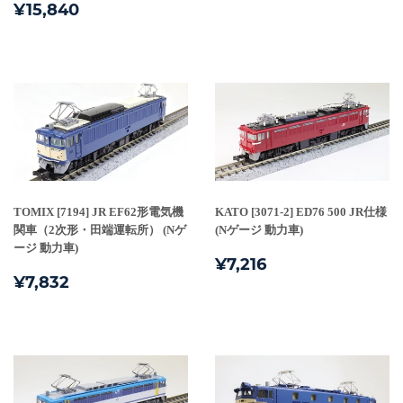
通
¥15,840
価
¥15,840
常
格
価
格
TOMIX [7194] JR EF62形電気機
KATO [3071-2] ED76 500 JR仕様
関車（2次形・田端運転所） (Nゲ
(Nゲージ 動力車)
ージ 動力車)
通
¥7,216
¥7,216
通
¥7,832
常
¥7,832
常
価
価
格
格