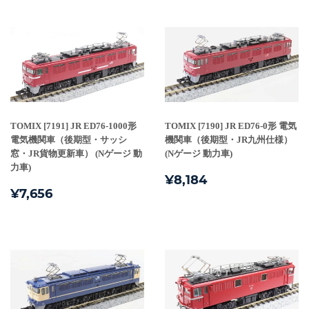
格
格
TOMIX [7191] JR ED76-1000形
TOMIX [7190] JR ED76-0形 電気
電気機関車（後期型・サッシ
機関車（後期型・JR九州仕様）
窓・JR貨物更新車） (Nゲージ 動
(Nゲージ 動力車)
力車)
通
¥8,184
¥8,184
通
¥7,656
常
¥7,656
常
価
価
格
格